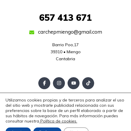
657
413 671
carchepmiengo@gmail.com
Barrio Poo,17

39310 • Miengo

Cantabria
Utilizamos cookies propias y de terceros para analizar el uso
Aviso Legal
Política de Privacidad
Política de Cookies
del sitio web y mostrarle publicidad relacionada con sus
Copyright © 2025. Todos los derechos reservados.
preferencias sobre la base de un perfil elaborado a partir de
sus hábitos de navegación. Para más información puedes
consultar nuestra
Política de cookies.
Diseño