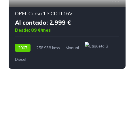
13
OPEL Corsa 1.3 CDTI 16V
Al contado: 2.999 €
Desde: 89 €/mes
2007
258.938 kms
Manual
Diésel