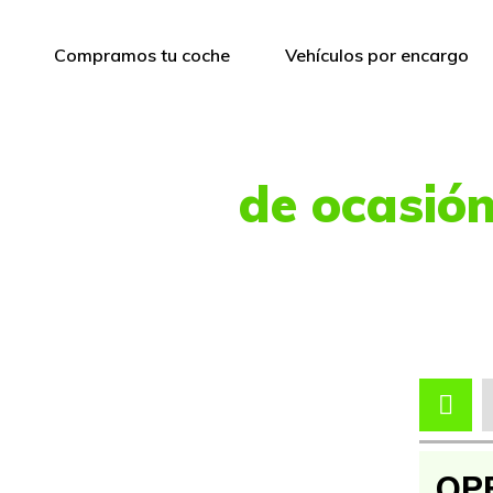
Compramos tu coche
Vehículos por encargo
Vehículos
de ocasió
 amplia selección de vehículos de segun
OP