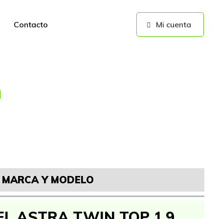
Contacto
Mi cuenta
n
da mano y ocasión
MARCA Y MODELO
EL ASTRA TWIN TOP 1.9