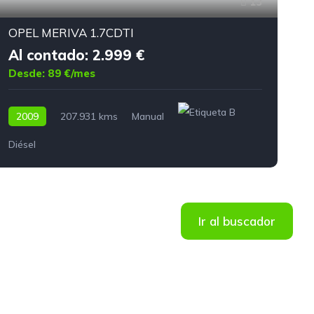
13
OPEL MERIVA 1.7CDTI
Al contado: 2.999 €
Desde: 89 €/mes
2009
207.931 kms
Manual
Diésel
G
Ir al buscador