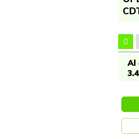
CDT
Al
3.