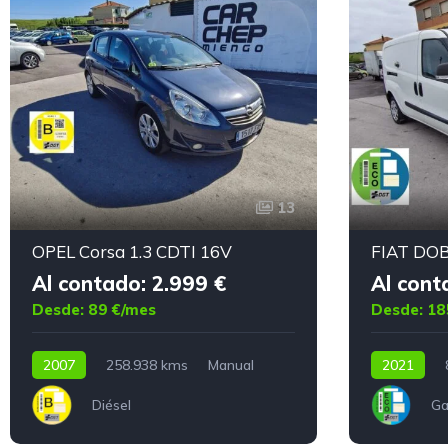
13
OPEL Corsa 1.3 CDTI 16V
FIAT DOB
Al contado: 2.999 €
Al cont
Desde: 89 €/mes
Desde: 18
2007
258.938 kms
Manual
2021
Diésel
Ga