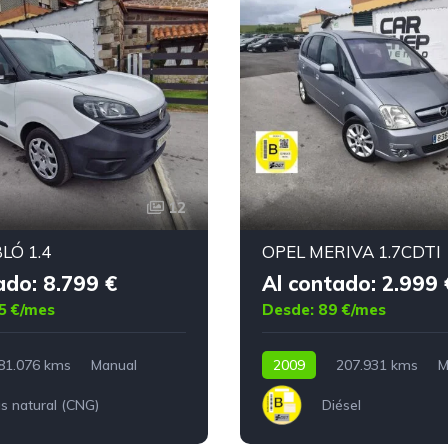
12
LÓ 1.4
OPEL MERIVA 1.7CDTI
ado: 8.799 €
Al contado: 2.999 
5 €/mes
Desde: 89 €/mes
81.076 kms
Manual
2009
207.931 kms
M
s natural (CNG)
Diésel