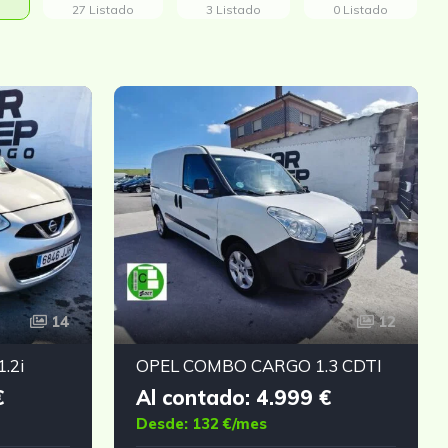
27 Listado
3 Listado
0 Listado
14
12
.2i
OPEL COMBO CARGO 1.3 CDTI
€
Al contado: 4.999 €
Desde: 132 €/mes