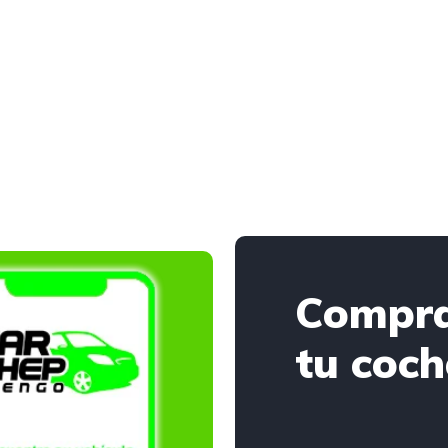
Compr
tu coch