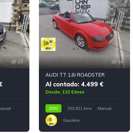
13
10
AUDI TT 1.8i ROADSTER
€
Al contado: 4.499 €
Desde: 132 €/mes
anual
2002
353.911 kms
Manual
Gasolina