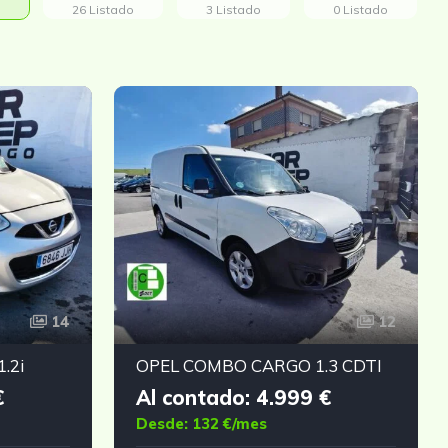
26 Listado
3 Listado
0 Listado
14
12
.2i
OPEL COMBO CARGO 1.3 CDTI
€
Al contado: 4.999 €
Desde: 132 €/mes