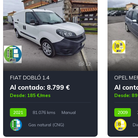
12
FIAT DOBLÓ 1.4
OPEL MER
Al contado: 8.799 €
Al cont
Desde: 185 €/mes
Desde: 89
2021
81.076 kms
Manual
2009
Gas natural (CNG)
Di