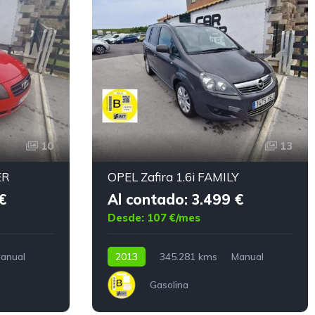
10
13
ER
OPEL Zafira 1.6i FAMILY
€
Al contado: 3.499 €
Desde: 107 €/mes
anual
2013
345.281 kms
Manual
Gasolina