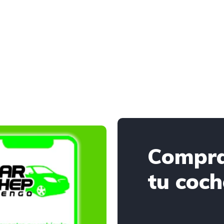
Compr
tu coch