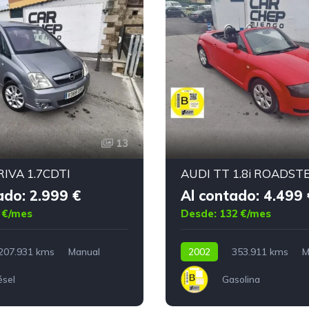
13
IVA 1.7CDTI
AUDI TT 1.8i ROADST
ado: 2.999 €
Al contado: 4.499 
 €/mes
Desde: 132 €/mes
207.931 kms
Manual
2002
353.911 kms
M
ésel
Gasolina