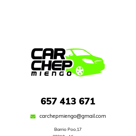
657
413 671
carchepmiengo@gmail.com
Barrio Poo,17
