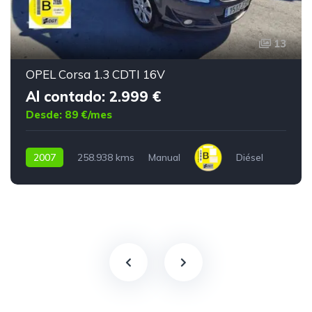
13
OPEL Corsa 1.3 CDTI 16V
Al contado: 2.999 €
Desde: 89 €/mes
2007
258.938 kms
Manual
Diésel