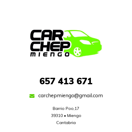
657
413 671
carchepmiengo@gmail.com
Barrio Poo,17

39310 • Miengo

Cantabria