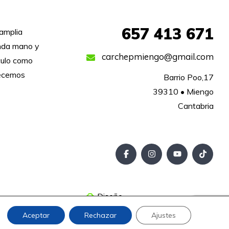
657
413 671
amplia
unda mano y
carchepmiengo@gmail.com
culo como
recemos
Barrio Poo,17

39310 • Miengo

Cantabria
Diseño
Aceptar
Rechazar
Ajustes