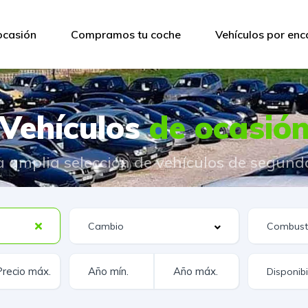
ocasión
Compramos tu coche
Vehículos por en
Vehículos
de ocasió
 amplia selección de vehículos de segun