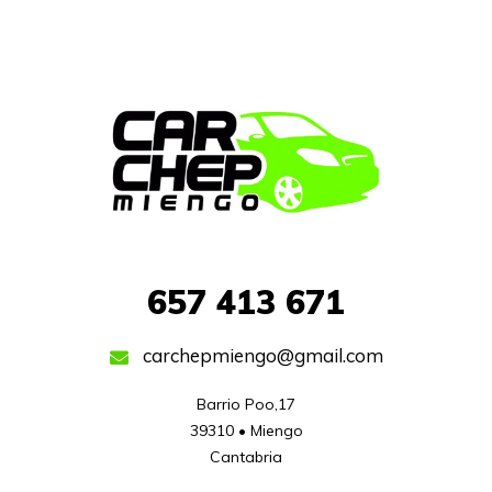
657
413 671
carchepmiengo@gmail.com
Barrio Poo,17

39310 • Miengo

Cantabria