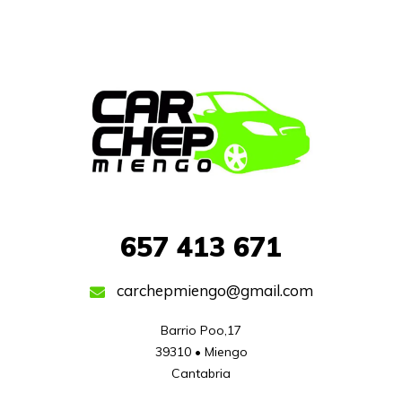
657
413 671
carchepmiengo@gmail.com
Barrio Poo,17

39310 • Miengo

Cantabria