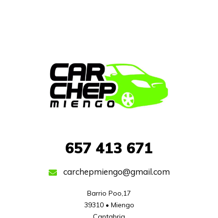
657
413 671
carchepmiengo@gmail.com
Barrio Poo,17

39310 • Miengo

Cantabria