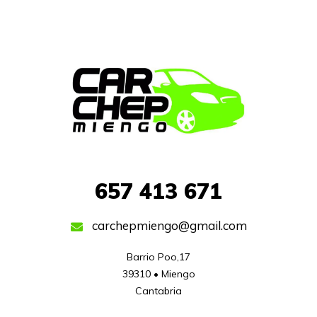
657
413 671
carchepmiengo@gmail.com
Barrio Poo,17

39310 • Miengo

Cantabria